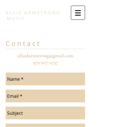
A L L I E
A R M S T R O N G
M U S I C
C o n t a c t
alliedarmstrong@gmail.com
972-207-2757